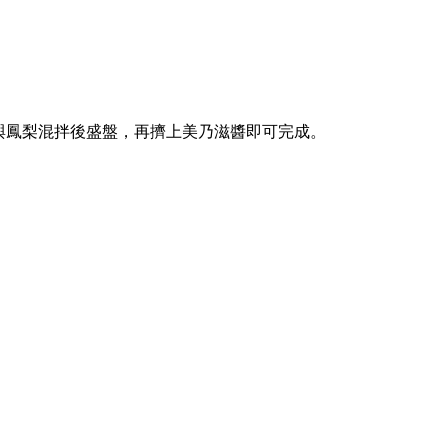
與鳳梨混拌後盛盤，再擠上美乃滋醬即可完成。