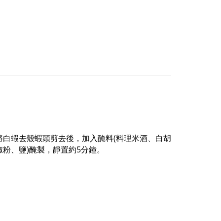
將白蝦去殼蝦頭剪去後，加入醃料(料理米酒、白胡
椒粉、鹽)醃製，靜置約5分鐘。