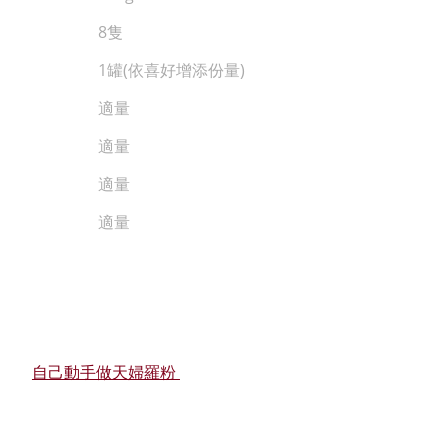
8隻
1罐(依喜好增添份量)
適量
適量
適量
適量
自己動手做天婦羅粉