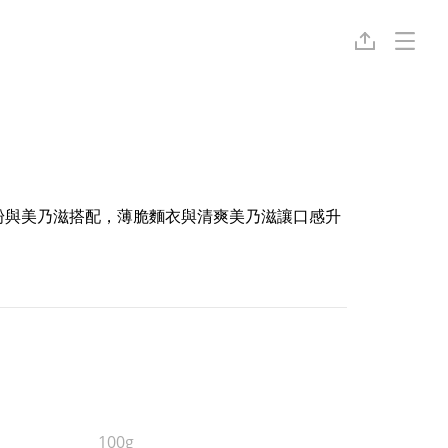
粉與美乃滋搭配，薄脆麵衣與清爽美乃滋讓口感升
100g