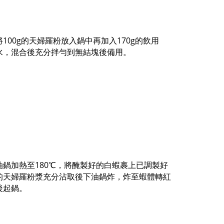
將100g的天婦羅粉放入鍋中再加入170g的飲用
水，混合後充分拌勻到無結塊後備用。
油鍋加熱至180℃，將醃製好的白蝦裹上已調製好
的天婦羅粉漿充分沾取後下油鍋炸，炸至蝦體轉紅
後起鍋。