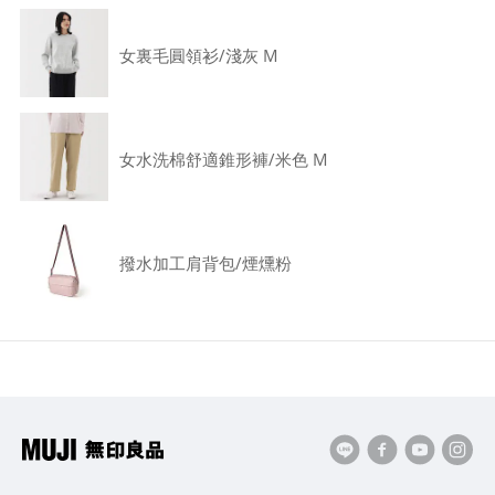
女裏毛圓領衫/淺灰 M
女水洗棉舒適錐形褲/米色 M
撥水加工肩背包/煙燻粉