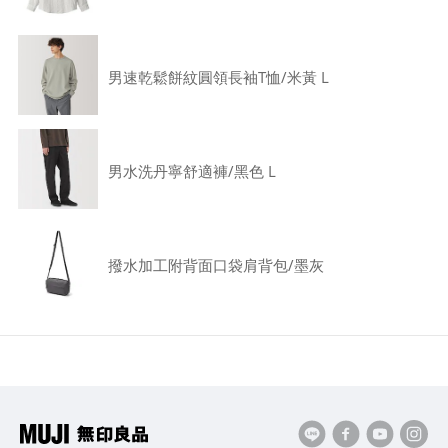
男速乾鬆餅紋圓領長袖T恤/米黃 L
男水洗丹寧舒適褲/黑色 L
撥水加工附背面口袋肩背包/墨灰