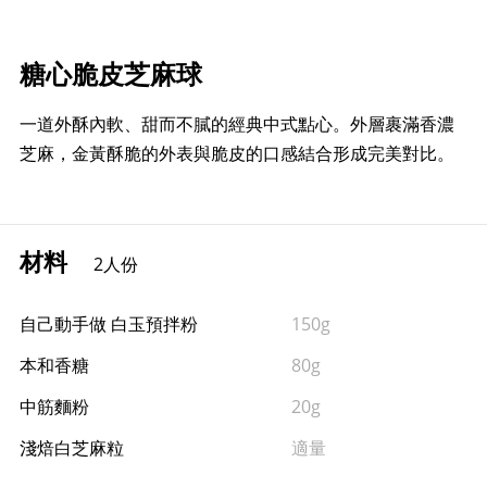
糖心脆皮芝麻球
一道外酥內軟、甜而不膩的經典中式點心。外層裹滿香濃
芝麻，金黃酥脆的外表與脆皮的口感結合形成完美對比。
材料
2人份
自己動手做 白玉預拌粉
150g
本和香糖
80g
中筋麵粉
20g
淺焙白芝麻粒
適量