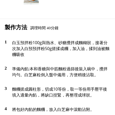
製作方法
調理時間 40分鐘
白玉預拌粉100g與熱水、砂糖攪拌成麵糊狀，接著分
次加入白預預拌粉50g搓揉成糰，加入油，揉到油被麵
糰吸收
準備內餡:本和香糖與中筋麵粉過篩後裝入碗中，攪拌
均勻。白芝麻粒倒入盤中備用，方便稍後沾取。
麵糰搓成圓柱形，切成10等份，取一等份用手壓平後
填入適量內餡，將缺口捏緊，再整理成球狀。
將包好內餡的麵糰，放入白芝麻中滾動沾附。