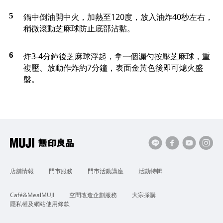
鍋中倒油開中火，加熱至120度，放入油炸40秒左右，
稍微滾動芝麻球防止底部沾黏。
炸3-4分鐘後芝麻球浮起，拿一個漏勺按壓芝麻球，重
複壓、放動作炸約7分鐘，表面金黃色後即可熄火盛
盤。
店舖情報
門市服務
門市活動講座
活動特輯
Café&MealMUJI
空間改造企劃服務
大宗採購
隱私權及網站使用條款